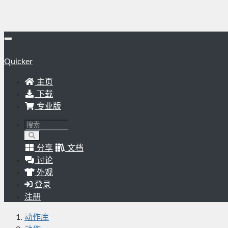
Quicker
主页
下载
专业版
分享
文档
讨论
外观
登录
注册
动作库