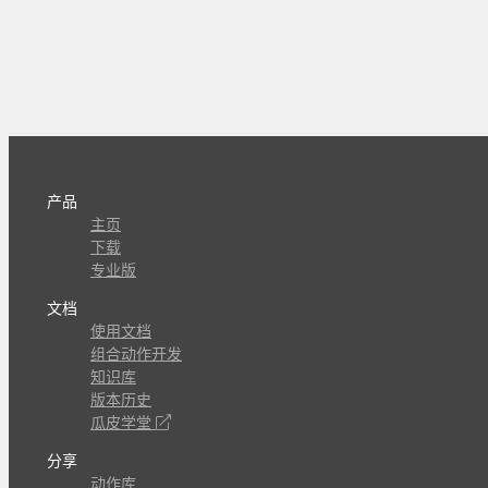
产品
主页
下载
专业版
文档
使用文档
组合动作开发
知识库
版本历史
瓜皮学堂
分享
动作库