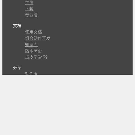
主页
下载
专业版
文档
使用文档
组合动作开发
知识库
版本历史
瓜皮学堂
分享
动作库
子程序
外观
交流
问答讨论区
Github Issues
QQ群
关注
CL的微博