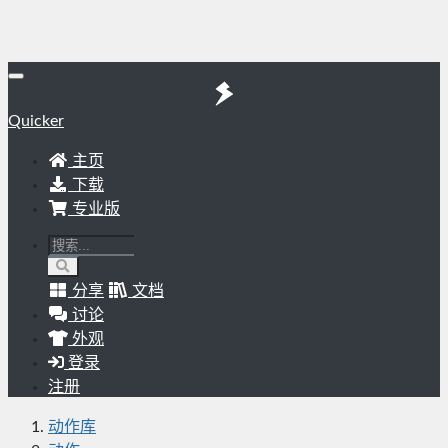
Quicker
主页
下载
专业版
分享
文档
讨论
外观
登录
注册
动作库