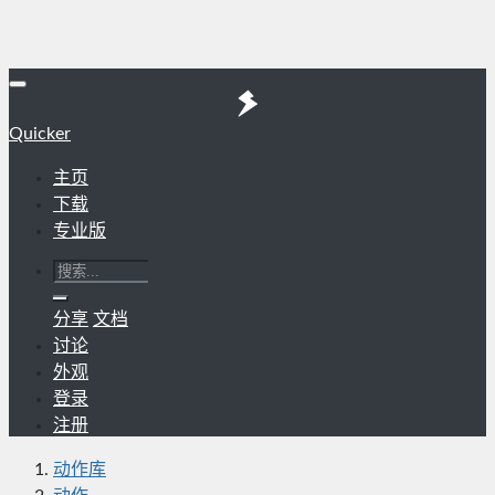
Quicker
主页
下载
专业版
分享
文档
讨论
外观
登录
注册
动作库