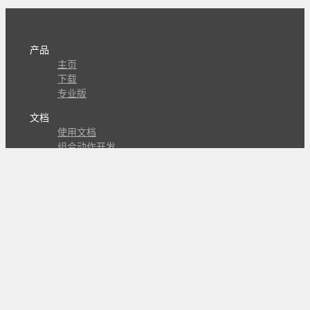
产品
主页
下载
专业版
文档
使用文档
组合动作开发
知识库
版本历史
瓜皮学堂
分享
动作库
子程序
外观
交流
问答讨论区
Github Issues