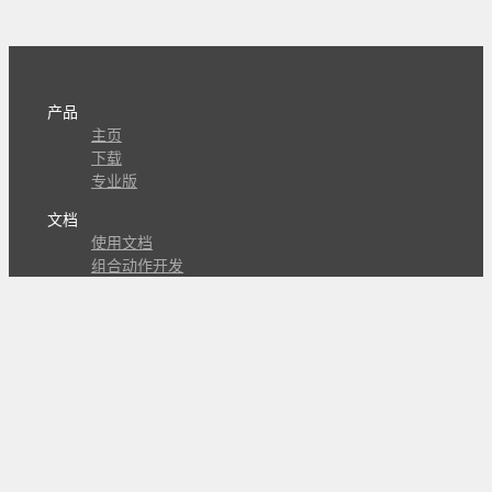
产品
主页
下载
专业版
文档
使用文档
组合动作开发
知识库
版本历史
瓜皮学堂
分享
动作库
子程序
外观
交流