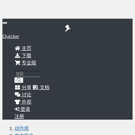
Quicker
主页
下载
专业版
分享
文档
讨论
外观
登录
注册
动作库