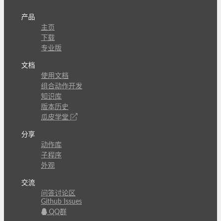
产品
主页
下载
专业版
文档
使用文档
组合动作开发
知识库
版本历史
瓜皮学堂
分享
动作库
子程序
外观
交流
问答讨论区
Github Issues
QQ群