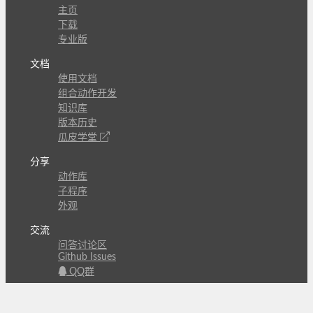
主页
下载
专业版
文档
使用文档
组合动作开发
知识库
版本历史
瓜皮学堂
分享
动作库
子程序
外观
交流
问答讨论区
Github Issues
QQ群
关注
CL的微博