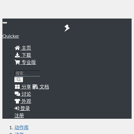
Quicker
主页
下载
专业版
分享
文档
讨论
外观
登录
注册
动作库