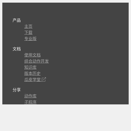
产品
主页
下载
专业版
文档
使用文档
组合动作开发
知识库
版本历史
瓜皮学堂
分享
动作库
子程序
外观
交流
问答讨论区
Github Issues