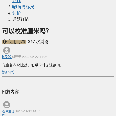
动作
屏幕标尺
讨论
话题详情
可以校准厘米吗？
使用问题
·
367 次浏览
lnf920
创建于 2026-02-22 14:06
我拿着卷尺比对，似乎尺寸无法缩放。
添加评论
回复内容
老当益壮
2026-02-22 14:11
#
1