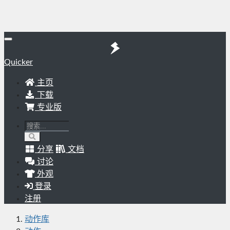
Quicker
主页
下载
专业版
分享
文档
讨论
外观
登录
注册
动作库