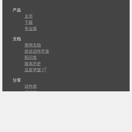
产品
主页
下载
专业版
文档
使用文档
组合动作开发
知识库
版本历史
瓜皮学堂
分享
动作库
子程序
外观
交流
问答讨论区
Github Issues
QQ群