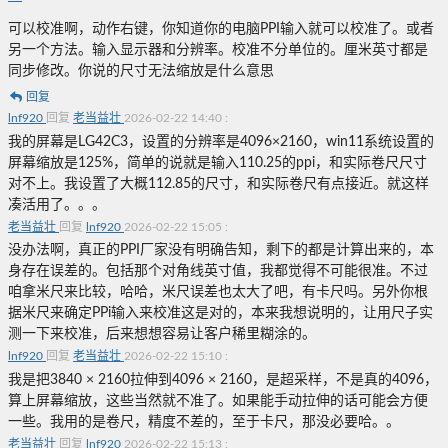
可以校准啊，动作右键，你知道你的电脑PPI输入就可以校准了。或者
另一个方法。输入显示器和分辨率。校准不分单位的。厘米英寸都是
同步修改。你说的尺寸无法缩放是什么意思
回复
lnf920
回复
老当益壮
2026-02-22 14:40
:
我的屏幕是LG42C3，设置的分辨率是4096×2160，win11系统设置的
屏幕缩放是125%，简单的说就是输入110.25的ppi，和实际卷尺尺寸
对不上。我设置了大概112.85的尺寸，和实际卷尺有点接近。就这样
凑活用了。。。
老当益壮
回复
lnf920
2026-02-22 15:05
:
没办法啊，真正的PPI厂家没有明确告知，剩下的都是计算出来的，本
身存在误差的。包括那个对角线英寸值，我都觉得不可能很准。不过
咱拿米尺来比较，哈哈，米尺误差也太大了吧，有卡尺吗。另外你根
据米尺来确定PPi输入来校准这是对的，本来我想说明的，让用尺子实
测一下来校准，后来想想容易让客户稀里糊涂的。
lnf920
回复
老当益壮
2026-02-22 15:10
:
我是把3840 × 2160拉伸到4096 × 2160，是超采样，不是真的4096，
算上屏幕缩放，这些当然就不准了。如果能手动拉伸的话可能会方便
一些。我用的是卷尺，精度不差的，至于卡尺，那没必要哈。。
老当益壮
回复
lnf920
2026-02-22 15:13
: