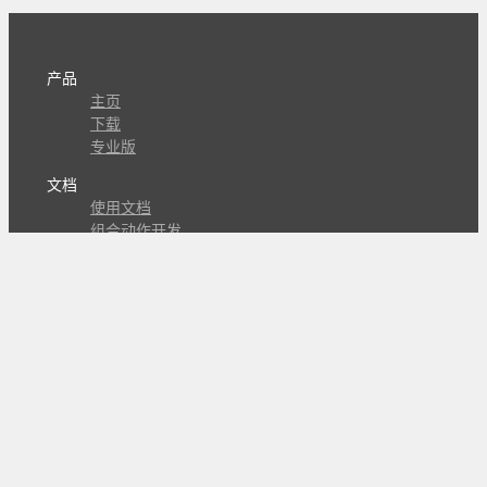
产品
主页
下载
专业版
文档
使用文档
组合动作开发
知识库
版本历史
瓜皮学堂
分享
动作库
子程序
外观
交流
问答讨论区
Github Issues