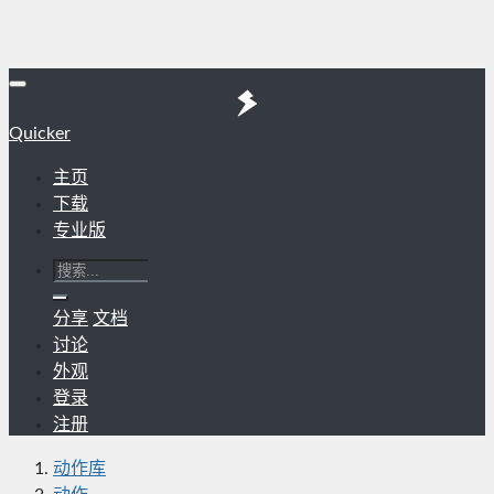
Quicker
主页
下载
专业版
分享
文档
讨论
外观
登录
注册
动作库