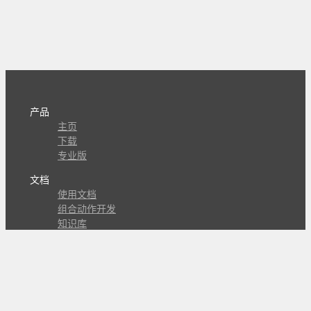
产品
主页
下载
专业版
文档
使用文档
组合动作开发
知识库
版本历史
瓜皮学堂
分享
动作库
子程序