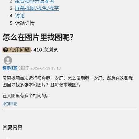
组合动作开发参考
屏幕找图/找色/找字
讨论
话题详情
怎么在图片里找图呢？
使用问题
·
410 次浏览
糕等杠鲸
创建于 2026-04-11 13:13
屏幕找图每次运行都会截一次屏，怎么做到截一次屏，然后在这张截
图里寻找多张本地图片？且每张本地图片
在大图里有多个相同的。
添加评论
回复内容