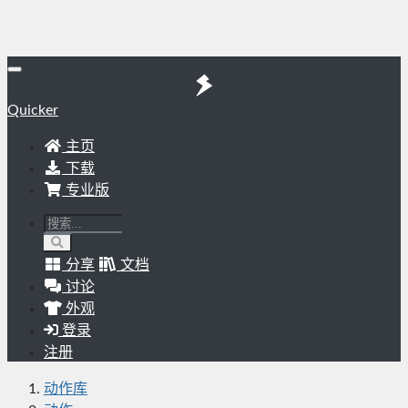
Quicker
主页
下载
专业版
分享
文档
讨论
外观
登录
注册
动作库