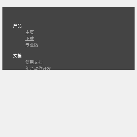
产品
主页
下载
专业版
文档
使用文档
组合动作开发
知识库
版本历史
瓜皮学堂
分享
动作库
子程序
外观
交流
问答讨论区