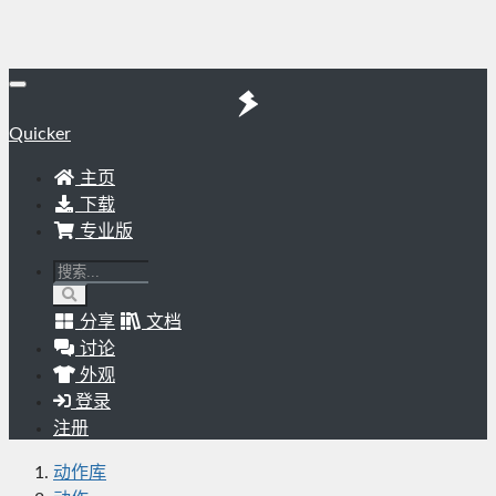
Quicker
主页
下载
专业版
分享
文档
讨论
外观
登录
注册
动作库