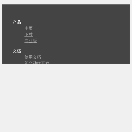
产品
主页
下载
专业版
文档
使用文档
组合动作开发
知识库
版本历史
瓜皮学堂
分享
动作库
子程序
外观
交流
问答讨论区