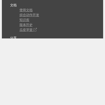
文档
使用文档
组合动作开发
知识库
版本历史
瓜皮学堂
分享
动作库
子程序
外观
交流
问答讨论区
Github Issues
QQ群
关注
CL的微博
微信订阅号