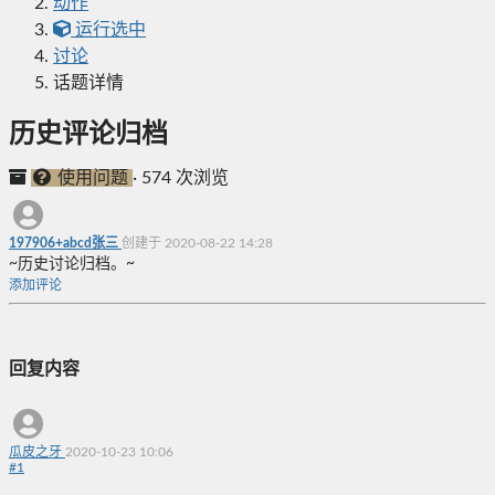
动作
运行选中
讨论
话题详情
历史评论归档
使用问题
·
574 次浏览
197906+abcd张三
创建于 2020-08-22 14:28
~历史讨论归档。~
添加评论
回复内容
瓜皮之牙
2020-10-23 10:06
#
1