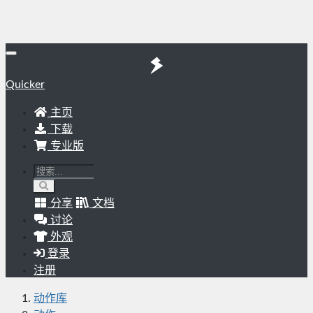
Quicker
主页
下载
专业版
分享
文档
讨论
外观
登录
注册
动作库