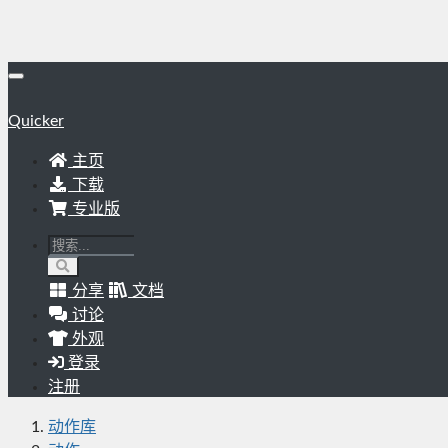
Quicker
主页
下载
专业版
分享
文档
讨论
外观
登录
注册
动作库