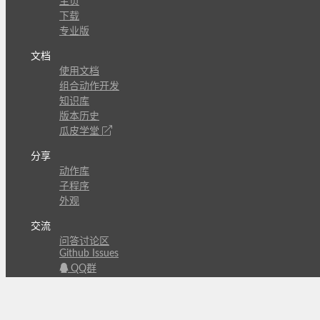
主页
下载
专业版
文档
使用文档
组合动作开发
知识库
版本历史
瓜皮学堂
分享
动作库
子程序
外观
交流
问答讨论区
Github Issues
QQ群
关注
CL的微博