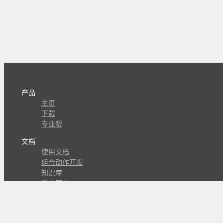
产品
主页
下载
专业版
文档
使用文档
组合动作开发
知识库
版本历史
瓜皮学堂
分享
动作库