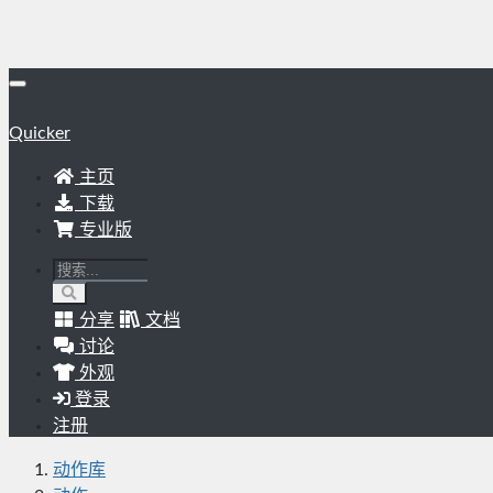
Quicker
主页
下载
专业版
分享
文档
讨论
外观
登录
注册
动作库