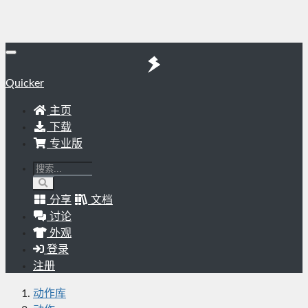
Quicker
主页
下载
专业版
分享
文档
讨论
外观
登录
注册
动作库