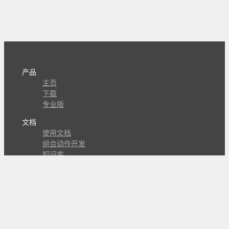
产品
主页
下载
专业版
文档
使用文档
组合动作开发
知识库
版本历史
瓜皮学堂
分享
动作库
子程序
外观