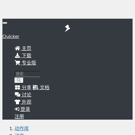
Quicker
主页
下载
专业版
分享
文档
讨论
外观
登录
注册
动作库