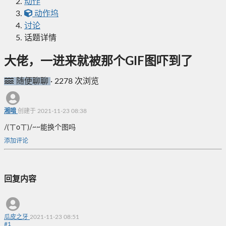
动作
动作坞
讨论
话题详情
大佬，一进来就被那个GIF图吓到了
随便聊聊
·
2278 次浏览
湘喑
创建于 2021-11-23 08:38
/(ㄒoㄒ)/~~能换个图吗
添加评论
回复内容
瓜皮之牙
2021-11-23 08:51
#
1