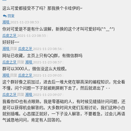
这么可爱都接受不了吗？那我换个卡哇伊的~
回复
湘喑
2021-11-23 08:53
:
你对可爱是不是有什么误解，新换的这个才叫可爱好吗(*^__^*)
瓜皮之牙
2021-11-23 08:55
:
好好好~~
湘喑
回复
瓜皮之牙
2021-11-23 08:56
:
网址已收藏，主页上只有QQ群，有微信群吗
瓜皮之牙
回复
湘喑
2021-11-23 08:57
:
群可以3000人，微信没这么大规模。
湘喑
回复
瓜皮之牙
2021-11-23 09:05
:
这个群好像之前加过，进去后一堆大佬在聊高深的编程知识，完全看
不懂，问个问题一下子就被刷屏刷下去了，然后就退出了 - -
瓜皮之牙
回复
湘喑
2021-11-23 09:07
:
我看你ID也有点眼熟，我是零基础的人，有时候见缝插针问问题，还
是可以获得机会解答的。大多数时间大佬们互相讨论，我们这种小白
就别插嘴。心态摆正就好，一下子没人解答，不要着急，过会儿再语
气诚恳地问问，肯定有人回答的。