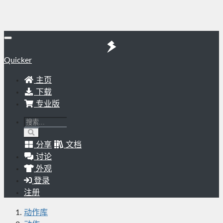
Quicker
主页
下载
专业版
分享
文档
讨论
外观
登录
注册
动作库