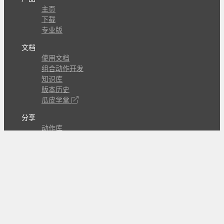
主页
下载
专业版
文档
使用文档
组合动作开发
知识库
版本历史
瓜皮学堂
分享
动作库
子程序
外观
交流
问答讨论区
Github Issues
QQ群
关注