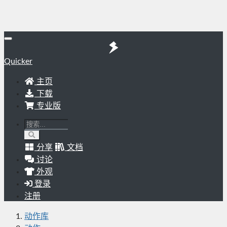
Quicker
主页
下载
专业版
分享
文档
讨论
外观
登录
注册
动作库