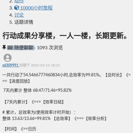
动作
10000小时旅程
讨论
话题详情
行动成果分享楼，一人一楼，长期更新。
随便聊聊
·
1093 次浏览
sd309991
创建于 2022-02-12 18:31
一共行动了54.5466777460834小时,总效率为99.81%。【总时长】《=
==【进度回放】
7天内累计 整体 68.47/71.46=95.82%
【7天内累计】《===【效率日结】
# 累计，总效率为(使用效率计时开始）：
整体 13.63/13.66=99.81% 【总效率】《===【效率分析】
【时间】《==日历