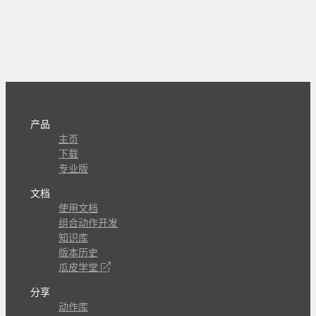
产品
主页
下载
专业版
文档
使用文档
组合动作开发
知识库
版本历史
瓜皮学堂
分享
动作库