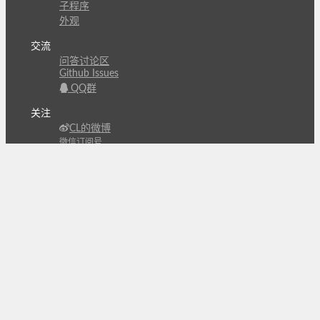
子程序
外观
交流
问答讨论区
Github Issues
QQ群
关注
CL的微博
微信订阅号
条款
隐私政策
报告不良信息
Copyright © 北京立迩合讯科技有限公司
•
京ICP备
09022189号-8
•
京公网安备 11010502053266号
自动