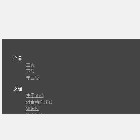
产品
主页
下载
专业版
文档
使用文档
组合动作开发
知识库
版本历史
瓜皮学堂
分享
动作库