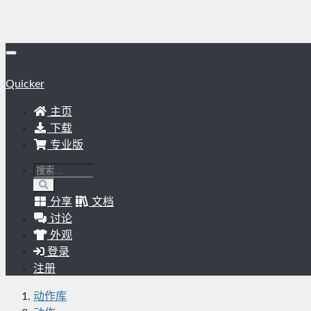
Quicker
主页
下载
专业版
分享
文档
讨论
外观
登录
注册
动作库