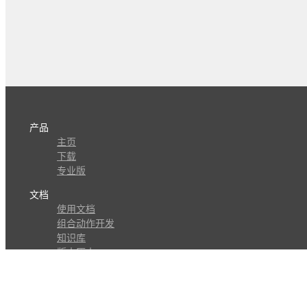
产品
主页
下载
专业版
文档
使用文档
组合动作开发
知识库
版本历史
瓜皮学堂
分享
动作库