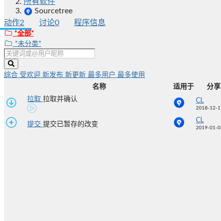
所有软件
Sourcetree
动作
2
讨论
0
程序信息
*全部*
*未分类*
综合
受欢迎
新发布
新更新
最多用户
最多使用
名称
适用于
分享
拉取
拉取并确认
CL
2018-12-1
CL
提交
提交已暂存的改变
2019-01-0