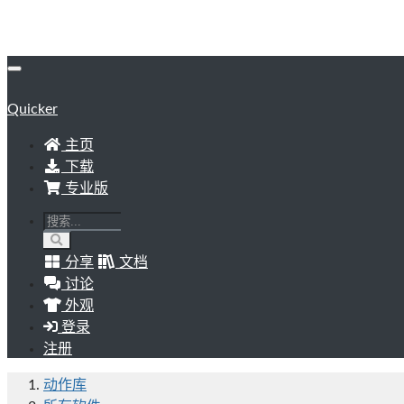
Quicker
主页
下载
专业版
分享
文档
讨论
外观
登录
注册
动作库