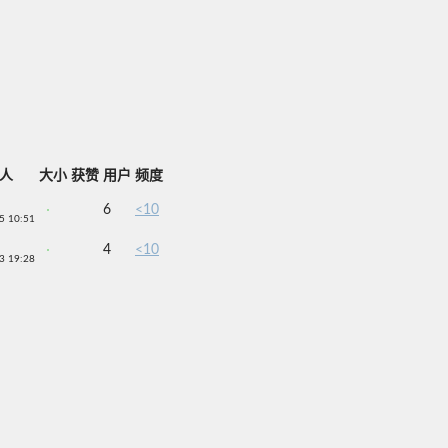
人
大小
获赞
用户
频度
6
<10
5 10:51
4
<10
3 19:28