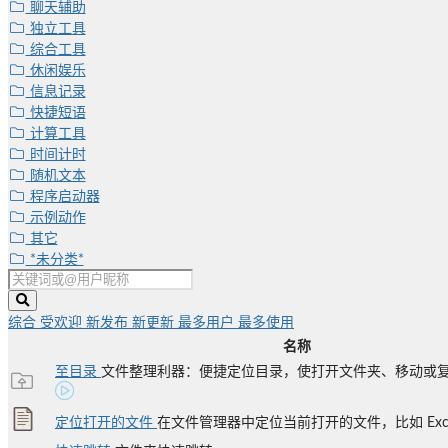
聊天辅助
独立工具
综合工具
休闲娱乐
信息记录
快捷短语
计算工具
时间计时
随机文本
程序启动器
示例动作
其它
*未分类*
综合
受欢迎
新发布
新更新
最多用户
最多使用
名称
至目录
文件整理利器：便捷定位目录，使打开文件夹、移动或复制
定位打开的文件
在文件管理器中定位当前打开的文件，比如 Excel、