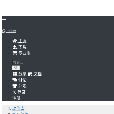
Quicker
主页
下载
专业版
分享
文档
讨论
外观
登录
注册
动作库