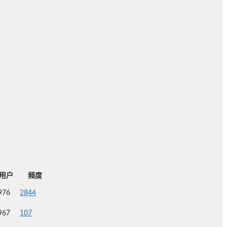
用户
频度
976
2844
967
107