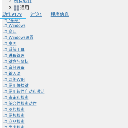
所有软件
通用
动作
9179
讨论
1
程序信息
*全部*
Windows
窗口
Windows设置
桌面
系统工具
进程管理
键盘与鼠标
音频设备
输入法
网络WIFI
常用快捷键
常用软件启动和激活
查询和搜索
综合性搜索动作
图片搜索
常规搜索
商品搜索
学术搜索