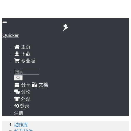
Quicker
主页
下载
专业版
分享
文档
讨论
外观
登录
注册
动作库