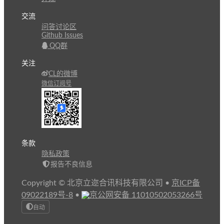
交流
问答讨论区
Github Issues
QQ群
关注
CL的微博
微信订阅号
条款
隐私政策
报告不良信息
Copyright © 北京立迩合讯科技有限公司
•
京ICP备
09022189号-8
•
京公网安备 11010502053266号
自动