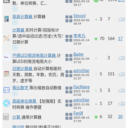
47
1578
279
2026-03-14
数、单位转换、汇...
18:17
Simonl
简易计算器
计算器
3
7
<10
2026-02-06
18:19
计算器
实时计算/招投标计
李考凡
算/选中自动过滤/历史/大写/
70
164
17
2026-01-14
日期计算
13:34
Bader
巴德LED限流电阻计算器
计
2
<10
2026-01-04
算LED的限流电阻大小
17:53
日期计算器
自动计算相差的
astroStar
5
151
<10
天数，周数，年数，农历，周
2026-01-01
11:37
岁，虚岁等
FanXiang
等比数字
等比缩放自动数值
1
3
<10
2025-12-03
21:03
astroStar
高级单位换算
【加强版】实
1
17
<10
2025-11-06
时转换 操作便捷
10:41
FaniX
6
52
30
计算
通用计算器
2025-08-12
17:34
倒计时
倒计时/秒表正计时/