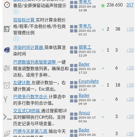
李考凡
236
650
357
番茄/全屏弹窗动画声效提示
2025-04-18
16:38
招投标计算
实时计算含税价
李考凡
格/税率/不含税价格/外包商
2
38
<10
2025-03-25
管理费比例
01:15
钢笔工
渲染时间计算器
简单估算渲
1
3
<10
2025-03-15
染时间
12:29
巴德数值列表智能调整
一键
Bader
6
<10
精准调整数值列表，确保总和
2025-01-24
17:23
达标，适用于多种...
Emptylight
左键计数
左键计数加一，右
1
18
<10
2025-01-19
键计数减一，Esc退出。
13:37
Bader
巴德多行数字合计
计算选中
6
<10
2024-05-18
的多行数字的合计值。
09:19
交互式C#终端
通过搜索框UI
Ansuz
3
<10
实时解释执行C#代码，支持
2024-05-17
03:56
历史记录与环境变量...
Bader
巴德今天是第几周
输出今天
3
<10
2024-04-26