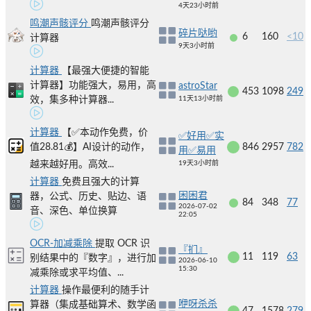
4天23小时前
鸣潮声骸评分
鸣潮声骸评分
碎片哒哟
6
160
<10
计算器
9天3小时前
计算器
【最强大便捷的智能
计算器】功能强大，易用，高
astroStar
453
1098
249
效，集多种计算器...
11天13小时前
计算器
【✅本动作免费，价
✅好用✅实
值28.81💰】AI设计的动作，
846
2957
782
用✅易用
越来越好用。高效...
19天3小时前
计算器
免费且强大的计算
困困君
器，公式、历史、贴边、语
84
348
77
2026-07-02
音、深色、单位换算
22:05
OCR-加减乘除
提取 OCR 识
『扪』
11
119
63
别结果中的『数字』，进行加
2026-06-10
15:30
减乘除或求平均值、...
计算器
操作最便利的随手计
咿呀杀杀
算器（集成基础算术、数学函