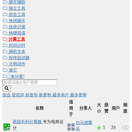
聊天辅助
独立工具
综合工具
休闲娱乐
信息记录
快捷短语
计算工具
时间计时
随机文本
程序启动器
示例动作
其它
*未分类*
综合
受欢迎
新发布
新更新
最多用户
最多使用
适
大
获
频
名称
用
分享人
用户
小
赞
度
于
高级毛利计算器
专为电商设
白马渡春
1
26
<10
计
风