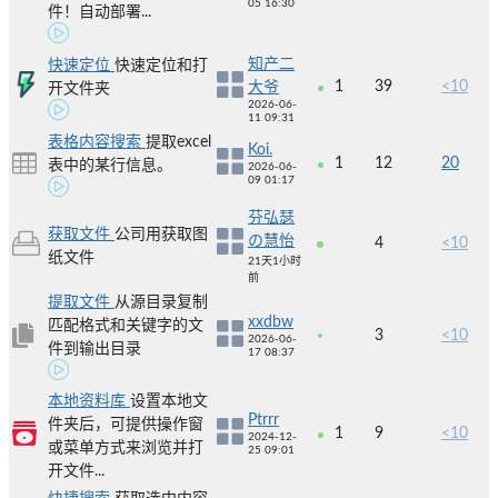
05 16:30
件！自动部署...
知产二
快速定位
快速定位和打
1
39
<10
大爷
开文件夹
2026-06-
11 09:31
表格内容搜索
提取excel
Koi.
1
12
20
表中的某行信息。
2026-06-
09 01:17
芬弘瑟
获取文件
公司用获取图
の慧怡
4
<10
纸文件
21天1小时
前
提取文件
从源目录复制
xxdbw
匹配格式和关键字的文
3
<10
2026-06-
件到输出目录
17 08:37
本地资料库
设置本地文
Ptrrr
件夹后，可提供操作窗
1
9
<10
2024-12-
或菜单方式来浏览并打
25 09:01
开文件...