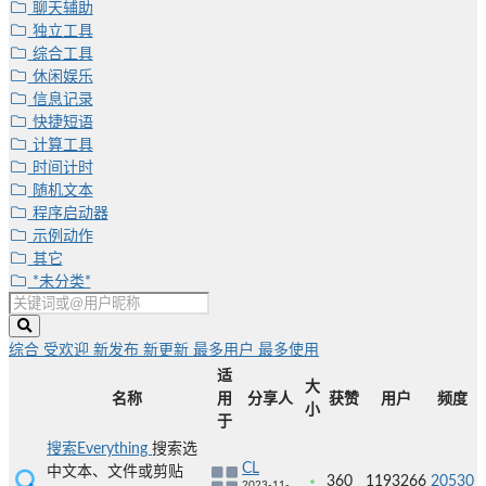
聊天辅助
独立工具
综合工具
休闲娱乐
信息记录
快捷短语
计算工具
时间计时
随机文本
程序启动器
示例动作
其它
*未分类*
综合
受欢迎
新发布
新更新
最多用户
最多使用
适
大
名称
用
分享人
获赞
用户
频度
小
于
搜索Everything
搜索选
CL
中文本、文件或剪贴
360
1193266
20530
2023-11-