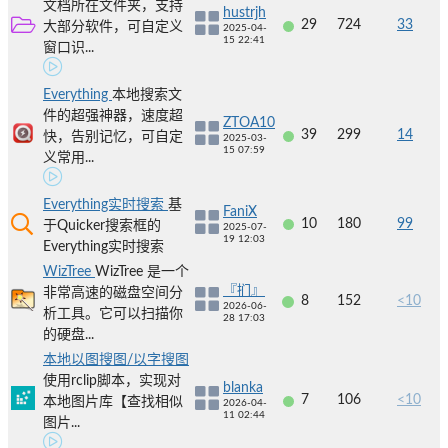
文档所在文件夹，支持
hustrjh
29
724
33
大部分软件，可自定义
2025-04-
15 22:41
窗口识...
Everything
本地搜索文
件的超强神器，速度超
ZTOA10
39
299
14
快，告别记忆，可自定
2025-03-
15 07:59
义常用...
Everything实时搜索
基
FaniX
10
180
99
于Quicker搜索框的
2025-07-
19 12:03
Everything实时搜索
WizTree
WizTree 是一个
『扪』
非常高速的磁盘空间分
8
152
<10
2026-06-
析工具。它可以扫描你
28 17:03
的硬盘...
本地以图搜图/以字搜图
使用rclip脚本，实现对
blanka
7
106
<10
本地图片库【查找相似
2026-04-
11 02:44
图片...