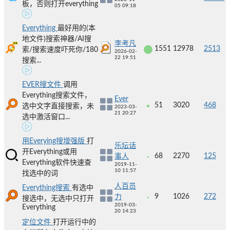
板，否则打开everything
05 09:18
Everything
最好用的(本
地文件)搜索神器/AI搜
李考凡
1551
12978
2513
索/搜索速度吓死你/180
2026-02-
22 19:51
搜索...
EVER搜文件
调用
Everything搜索文件，
Ever
51
3020
468
选中文字直接搜索，未
2023-03-
21 20:27
选中激活窗口...
用Everying搜增强版
打
乐坛话
开Everything或用
68
2270
125
事人
Everything软件快速查
2019-11-
10 11:57
找选中的词
人百员
Everything搜索
有选中
9
1026
272
力
搜选中，无选中只打开
2019-03-
Everything
20 14:23
定位文件
打开运行中的