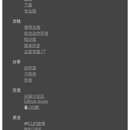
下载
专业版
文档
使用文档
组合动作开发
知识库
版本历史
瓜皮学堂
分享
动作库
子程序
外观
交流
问答讨论区
Github Issues
QQ群
关注
CL的微博
微信订阅号