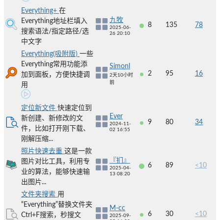
Everything+
在
九牧
Everything地址栏填入
8
135
78
2025-06-
搜索语法/指定路径/选
26 20:10
中文字
Everything(吸附版)
一些
Everything常用功能添
Simonl
2
95
16
加到面板，方便快捷调
2天10小时
前
用
定位新文件
快速定位到
Ever
新创建、新修改的文
9
80
34
2024-11-
件，比如打开刚下载、
02 16:55
刚解压缩...
照片快速去重
这是一款
『扪』
图片对比工具，利用专
6
89
<10
2025-04-
业的算法，能够快速输
13 08:20
出图片...
文件夹搜索
用
“Everything”替换文件夹
M-cc
6
30
<10
Ctrl+F搜索，秒搜文
2025-09-