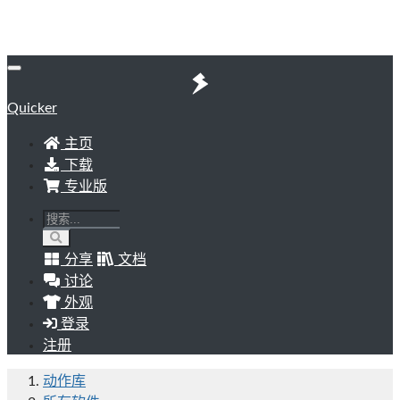
Quicker
主页
下载
专业版
分享
文档
讨论
外观
登录
注册
动作库