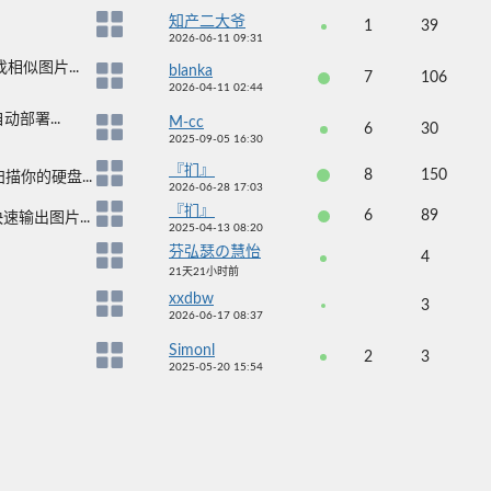
知产二大爷
1
39
2026-06-11 09:31
相似图片...
blanka
7
106
2026-04-11 02:44
动部署...
M-cc
6
30
2025-09-05 16:30
『扪』
8
150
描你的硬盘...
2026-06-28 17:03
『扪』
6
89
输出图片...
2025-04-13 08:20
芬弘瑟の慧怡
4
21天21小时前
xxdbw
3
2026-06-17 08:37
Simonl
2
3
2025-05-20 15:54