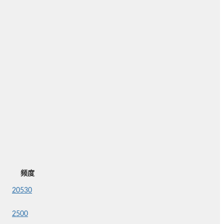
频度
20530
2500