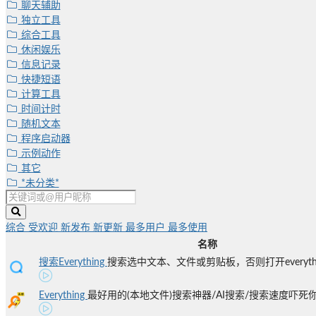
聊天辅助
独立工具
综合工具
休闲娱乐
信息记录
快捷短语
计算工具
时间计时
随机文本
程序启动器
示例动作
其它
*未分类*
综合
受欢迎
新发布
新更新
最多用户
最多使用
名称
搜索Everything
搜索选中文本、文件或剪贴板，否则打开everythi
Everything
最好用的(本地文件)搜索神器/AI搜索/搜索速度吓死你/1