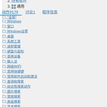
所有软件
通用
动作
9179
讨论
1
程序信息
*全部*
Windows
窗口
Windows设置
桌面
系统工具
进程管理
键盘与鼠标
音频设备
输入法
网络WIFI
常用快捷键
常用软件启动和激活
查询和搜索
综合性搜索动作
图片搜索
常规搜索
商品搜索
学术搜索