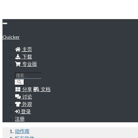
Quicker
主页
下载
专业版
分享
文档
讨论
外观
登录
注册
动作库