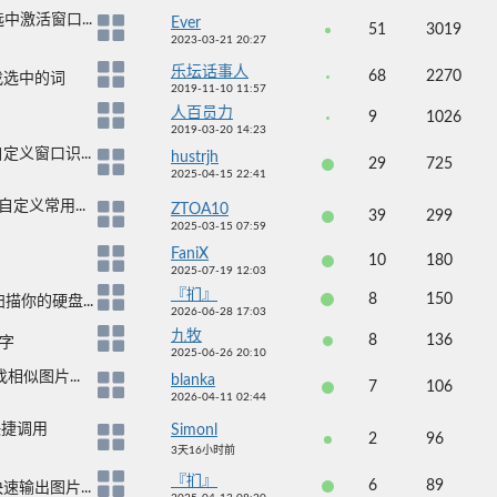
中激活窗口...
Ever
51
3019
2023-03-21 20:27
乐坛话事人
68
2270
速查找选中的词
2019-11-10 11:57
人百员力
9
1026
2019-03-20 14:23
义窗口识...
hustrjh
29
725
2025-04-15 22:41
义常用...
ZTOA10
39
299
2025-03-15 07:59
FaniX
10
180
2025-07-19 12:03
『扪』
8
150
描你的硬盘...
2026-06-28 17:03
九牧
8
136
文字
2025-06-26 20:10
相似图片...
blanka
7
106
2026-04-11 02:44
快捷调用
Simonl
2
96
3天16小时前
『扪』
6
89
输出图片...