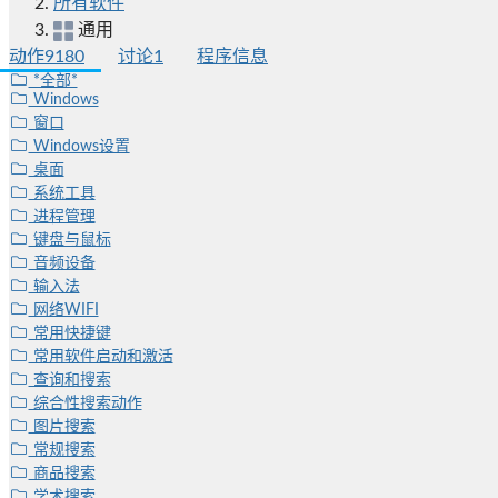
所有软件
通用
动作
9180
讨论
1
程序信息
*全部*
Windows
窗口
Windows设置
桌面
系统工具
进程管理
键盘与鼠标
音频设备
输入法
网络WIFI
常用快捷键
常用软件启动和激活
查询和搜索
综合性搜索动作
图片搜索
常规搜索
商品搜索
学术搜索