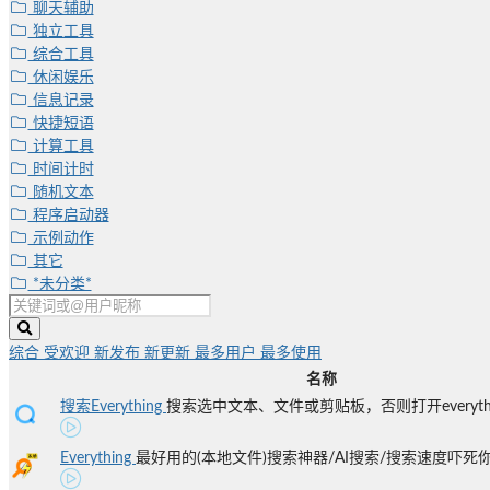
聊天辅助
独立工具
综合工具
休闲娱乐
信息记录
快捷短语
计算工具
时间计时
随机文本
程序启动器
示例动作
其它
*未分类*
综合
受欢迎
新发布
新更新
最多用户
最多使用
名称
搜索Everything
搜索选中文本、文件或剪贴板，否则打开everythi
Everything
最好用的(本地文件)搜索神器/AI搜索/搜索速度吓死你/1