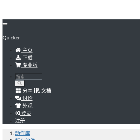
Quicker
主页
下载
专业版
分享
文档
讨论
外观
登录
注册
动作库