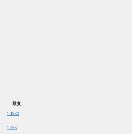
频度
20530
2453