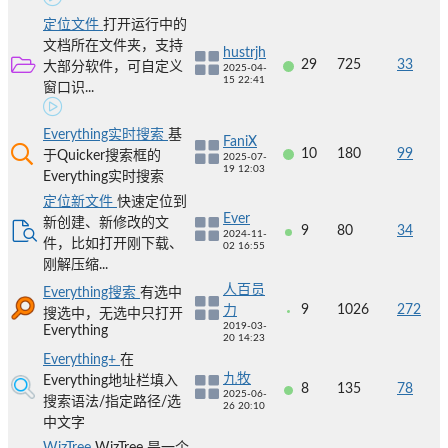
定位文件
打开运行中的
文档所在文件夹，支持
hustrjh
29
725
33
大部分软件，可自定义
2025-04-
15 22:41
窗口识...
Everything实时搜索
基
FaniX
10
180
99
于Quicker搜索框的
2025-07-
19 12:03
Everything实时搜索
定位新文件
快速定位到
Ever
新创建、新修改的文
9
80
34
2024-11-
件，比如打开刚下载、
02 16:55
刚解压缩...
人百员
Everything搜索
有选中
9
1026
272
力
搜选中，无选中只打开
2019-03-
Everything
20 14:23
Everything+
在
九牧
Everything地址栏填入
8
135
78
2025-06-
搜索语法/指定路径/选
26 20:10
中文字