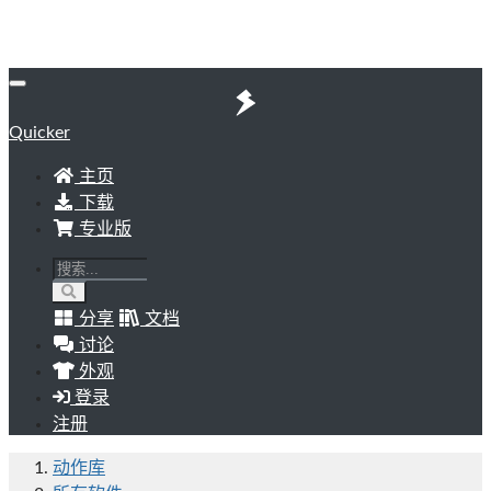
Quicker
主页
下载
专业版
分享
文档
讨论
外观
登录
注册
动作库