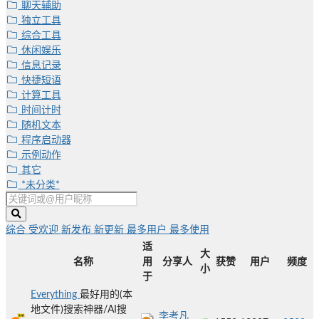
聊天辅助
独立工具
综合工具
休闲娱乐
信息记录
快捷短语
计算工具
时间计时
随机文本
程序启动器
示例动作
其它
*未分类*
综合
受欢迎
新发布
新更新
最多用户
最多使用
适
大
名称
用
分享人
获赞
用户
频度
小
于
Everything
最好用的(本
地文件)搜索神器/AI搜
李考凡