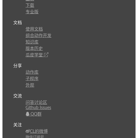
下载
专业版
文档
使用文档
组合动作开发
知识库
版本历史
瓜皮学堂
分享
动作库
子程序
外观
交流
问答讨论区
Github Issues
QQ群
关注
CL的微博
微信订阅号