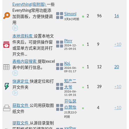
Everything(吸附版)
一些
Everything常用功能添
Simonl
2
96
16
加到面板，方便快捷调
3天8小时前
用
本地资料库
设置本地文
Ptrrr
件夹后，可提供操作窗
1
9
<10
2024-12-
或菜单方式来浏览并打
25 09:01
开文件...
表格内容搜索
提取excel
Koi.
1
12
20
表中的某行信息。
2026-06-
09 01:17
知产二
快速定位
快速定位和打
1
39
<10
大爷
开文件夹
2026-06-
11 09:31
芬弘瑟
获取文件
公司用获取图
の慧怡
4
<10
纸文件
21天22小
时前
提取文件
从源目录复制
xxdbw