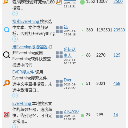
1552
13007
2500
索/搜索速度吓死你/180
2026-02-
22 19:51
搜索...
搜索Everything
搜索选
CL
中文本、文件或剪贴
360
1193531
20530
2023-11-
板，否则打开everything
05 09:18
用Everying搜增强版
打
乐坛话
开Everything或用
68
2270
125
事人
Everything软件快速查
2019-11-
10 11:57
找选中的词
EVER搜文件
调用
Everything搜索文件，
Ever
51
3021
468
选中文字直接搜索，未
2023-03-
21 20:27
选中激活窗口...
Everything
本地搜索文
件的超强神器，速度超
ZTOA10
39
299
14
快，告别记忆，可自定
2025-03-
15 07:59
义常用...