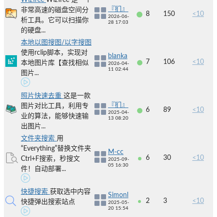
WizTree
WizTree 是一个
『扪』
非常高速的磁盘空间分
8
150
<10
2026-06-
析工具。它可以扫描你
28 17:03
的硬盘...
本地以图搜图/以字搜图
使用rclip脚本，实现对
blanka
7
106
<10
本地图片库【查找相似
2026-04-
11 02:44
图片...
照片快速去重
这是一款
『扪』
图片对比工具，利用专
6
89
<10
2025-04-
业的算法，能够快速输
13 08:20
出图片...
文件夹搜索
用
“Everything”替换文件夹
M-cc
6
30
<10
Ctrl+F搜索，秒搜文
2025-09-
05 16:30
件！自动部署...
快捷搜索
获取选中内容
Simonl
2
3
<10
快捷弹出搜索站点
2025-05-
20 15:54