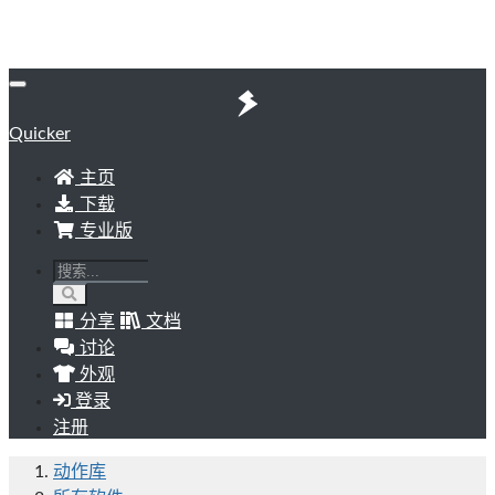
Quicker
主页
下载
专业版
分享
文档
讨论
外观
登录
注册
动作库