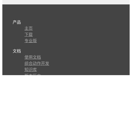
产品
主页
下载
专业版
文档
使用文档
组合动作开发
知识库
版本历史
瓜皮学堂
分享
动作库
子程序
外观
交流
问答讨论区