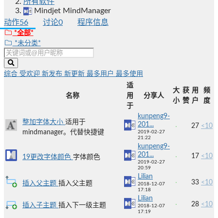
所有软件
Mindjet MindManager
动作
56
讨论
0
程序信息
*全部*
*未分类*
综合
受欢迎
新发布
新更新
最多用户
最多使用
适
大
获
用
频
名称
用
分享人
小
赞
户
度
于
kunpeng9-
整加字体大小
适用于
201...
27
<10
mindmanager。代替快捷键
2019-02-27
21:22
kunpeng9-
201...
17
<10
19更改字体颜色
字体颜色
2019-02-27
20:59
Lilian
33
<10
插入父主题
插入父主题
2018-12-07
17:18
Lilian
28
<10
插入子主题
插入下一级主题
2018-12-07
17:19