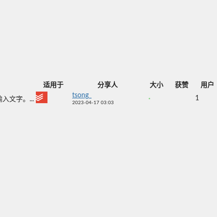
适用于
分享人
大小
获赞
用户
tsong_
1
入文字。...
2023-04-17 03:03