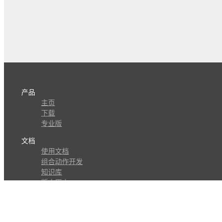
产品
主页
下载
专业版
文档
使用文档
组合动作开发
知识库
版本历史
瓜皮学堂
分享
动作库