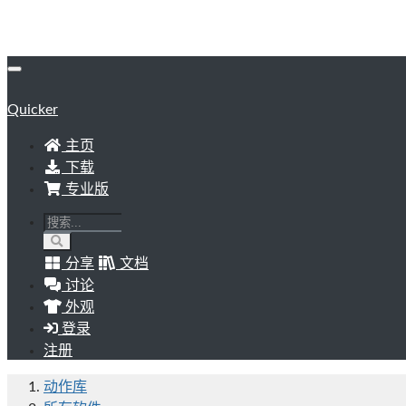
Quicker
主页
下载
专业版
分享
文档
讨论
外观
登录
注册
动作库