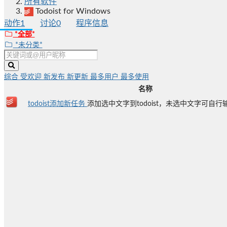
所有软件
Todoist for Windows
动作
1
讨论
0
程序信息
*全部*
*未分类*
综合
受欢迎
新发布
新更新
最多用户
最多使用
名称
todoist添加新任务
添加选中文字到todoist，未选中文字可自行输