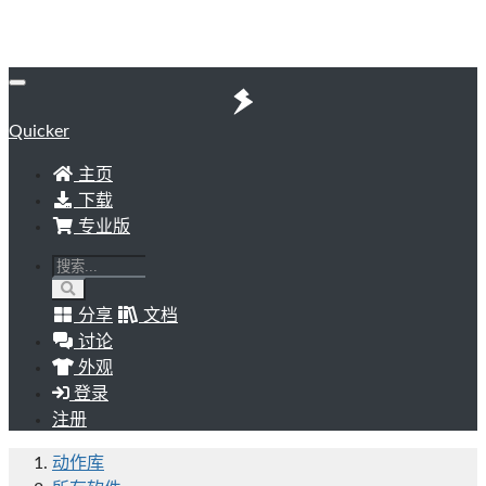
Quicker
主页
下载
专业版
分享
文档
讨论
外观
登录
注册
动作库