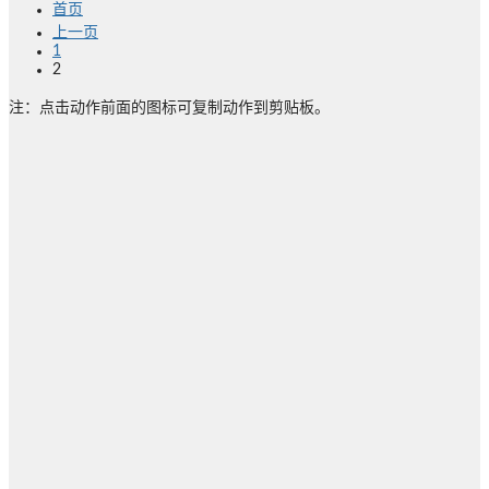
首页
上一页
1
2
注：点击动作前面的图标可复制动作到剪贴板。