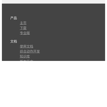
产品
主页
下载
专业版
文档
使用文档
组合动作开发
知识库
版本历史
瓜皮学堂
分享
动作库
子程序
外观
交流
问答讨论区