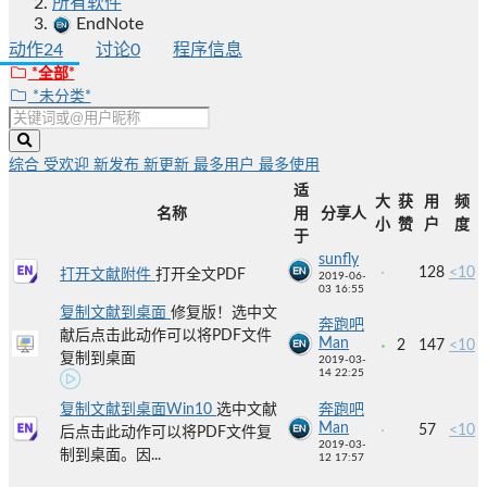
所有软件
EndNote
动作
24
讨论
0
程序信息
*全部*
*未分类*
综合
受欢迎
新发布
新更新
最多用户
最多使用
适
大
获
用
频
名称
用
分享人
小
赞
户
度
于
sunfly
128
<10
打开文献附件
打开全文PDF
2019-06-
03 16:55
复制文献到桌面
修复版！选中文
奔跑吧
献后点击此动作可以将PDF文件
Man
2
147
<10
复制到桌面
2019-03-
14 22:25
复制文献到桌面Win10
选中文献
奔跑吧
Man
57
<10
后点击此动作可以将PDF文件复
2019-03-
制到桌面。因...
12 17:57