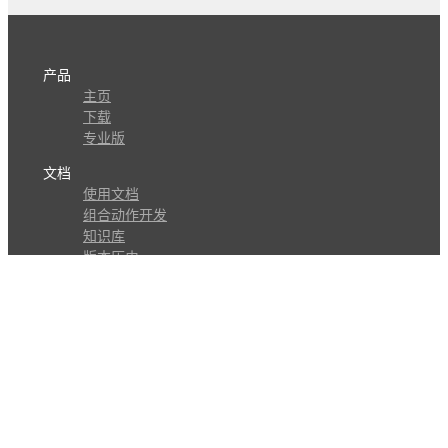
产品
主页
下载
专业版
文档
使用文档
组合动作开发
知识库
版本历史
瓜皮学堂
分享
动作库
子程序
外观
交流
问答讨论区