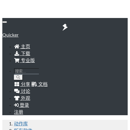
Quicker
主页
下载
专业版
分享
文档
讨论
外观
登录
注册
动作库