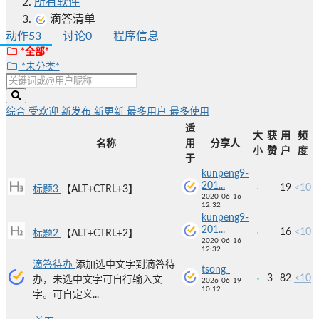
所有软件
滴答清单
动作
53
讨论
0
程序信息
*全部*
*未分类*
综合
受欢迎
新发布
新更新
最多用户
最多使用
适
大
获
用
频
名称
用
分享人
小
赞
户
度
于
kunpeng9-
201...
19
<10
标题3
【ALT+CTRL+3】
2020-06-16
12:32
kunpeng9-
201...
16
<10
标题2
【ALT+CTRL+2】
2020-06-16
12:32
滴答待办
添加选中文字到滴答待
tsong_
3
82
<10
办，未选中文字可自行输入文
2026-06-19
10:12
字。可自定义...