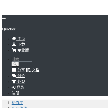
Quicker
主页
下载
专业版
分享
文档
讨论
外观
登录
注册
动作库