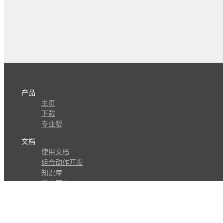
产品
主页
下载
专业版
文档
使用文档
组合动作开发
知识库
版本历史
瓜皮学堂
分享
动作库