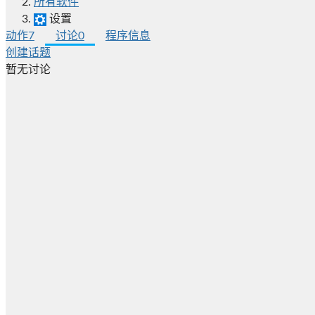
所有软件
设置
动作
7
讨论
0
程序信息
创建话题
暂无讨论