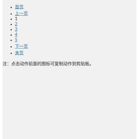
首页
上一页
1
2
3
4
5
下一页
末页
注：点击动作前面的图标可复制动作到剪贴板。