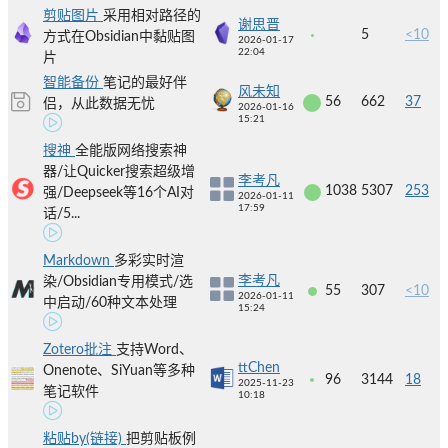
剪贴图片
采用相对路径的
谢思晋
5
<10
方式在Obsidian中黏贴图
2026-01-17
22:04
片
智能备份
笔记的最好伴
风未知
56
662
37
侣，从此数据无忧
2026-01-16
15:21
搜神
全能版网络搜索神
器/让Quicker搜索超级增
李考凡
1038
5307
253
强/Deepseek等16个AI对
2026-01-11
17:59
话/5...
Markdown
多彩实时渲
李考凡
染/Obsidian专用模式/选
55
307
<10
2026-01-11
中启动/60种文本处理
15:24
Zotero批注
支持Word、
ttChen
Onenote、SiYuan等多种
96
3144
18
2025-11-23
笔记软件
10:18
粘贴by(链接)
把剪贴板例