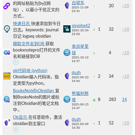
白邬东
的网址粘贴为[by](网
20
<10
2025-11-09
址），以最小干扰正文的
23:41
方式...
快速日志
快速添加到今日
sisyphe42
1
32
<10
日志。keywords: journal
2025-10-24
22:06
日记 logseq obsidian
摘取文件名到OB
获取
幸运星芙
bookxnotepro打开的文件
珑
4
<10
名和链接到OB
2025-10-12
16:57
ob代码块 (python)
duzh
2
34
<10
Obsidian输入代码块，指
2025-09-23
14:46
定类型为python。
BookxNoteToObsidian
复
熊猫别熬
制BookxNote的图片或标
8
283
14
夜
注到Obsidian的笔记文档
2025-09-15
14:47
中...
Ob显示
在任意软件，激活
duzh
1
52
<10
obsidian到主窗口
2025-09-09
16:30