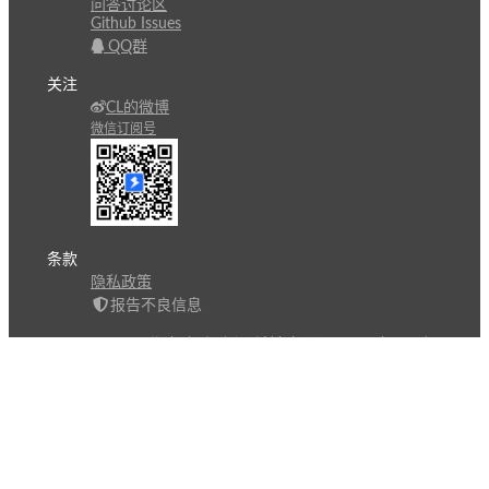
问答讨论区
Github Issues
QQ群
关注
CL的微博
微信订阅号
条款
隐私政策
报告不良信息
Copyright © 北京立迩合讯科技有限公司
•
京ICP备
09022189号-8
•
京公网安备 11010502053266号
自动