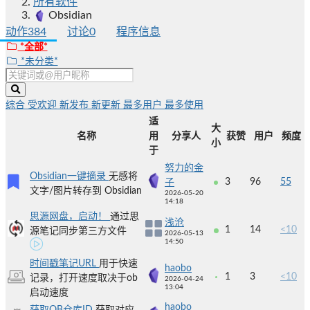
所有软件
Obsidian
动作
384
讨论
0
程序信息
*全部*
*未分类*
综合
受欢迎
新发布
新更新
最多用户
最多使用
适
大
名称
用
分享人
获赞
用户
频度
小
于
努力的金
Obsidian一键摘录
无感将
3
96
55
子
文字/图片转存到 Obsidian
2026-05-20
14:18
思源网盘，启动！
通过思
浅沧
1
14
<10
源笔记同步第三方文件
2026-05-13
14:50
时间戳笔记URL
用于快速
haobo
1
3
<10
记录，打开速度取决于ob
2026-04-24
13:04
启动速度
haobo