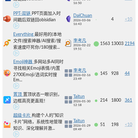
16:50
PPT-双链
PPT页面加入时
DaiChuan
4
<10
间戳后双链回obisidian
2026-03-06
16:43
Everything
最好用的(本地
李考凡
文件)搜索神器/AI搜索/搜
1563
13003
2194
2026-02-22
索速度吓死你/180搜索...
19:51
Emoji神器
多网站多AI同时
寻找相关Emoji表情/内置
李考凡
145
928
44
2700Emoji/选词实时搜
2026-02-16
23:49
Em...
置顶
置顶状态一眼识别，
Taitun
214
1800
361
边框高亮更直观！
2026-01-30
12:18
超级卡片
构建个人的“知识
Taitun
卡片”网络，系统性地管理
51
198
<10
2026-01-29
知识、深化理解并激...
09:49