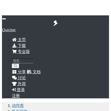
Quicker
主页
下载
专业版
分享
文档
讨论
外观
登录
注册
动作库