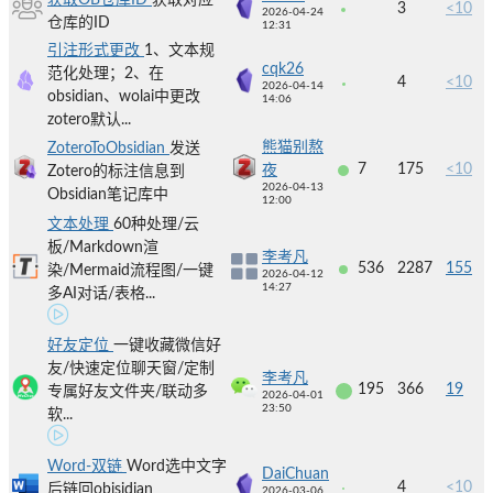
获取OB仓库ID
获取对应
3
<10
2026-04-24
仓库的ID
12:31
引注形式更改
1、文本规
cqk26
范化处理；2、在
4
<10
2026-04-14
obsidian、wolai中更改
14:06
zotero默认...
熊猫别熬
ZoteroToObsidian
发送
7
175
<10
夜
Zotero的标注信息到
2026-04-13
Obsidian笔记库中
12:00
文本处理
60种处理/云
板/Markdown渲
李考凡
536
2287
155
染/Mermaid流程图/一键
2026-04-12
14:27
多AI对话/表格...
好友定位
一键收藏微信好
友/快速定位聊天窗/定制
李考凡
195
366
19
专属好友文件夹/联动多
2026-04-01
23:50
软...
Word-双链
Word选中文字
DaiChuan
4
<10
后链回obisidian
2026-03-06