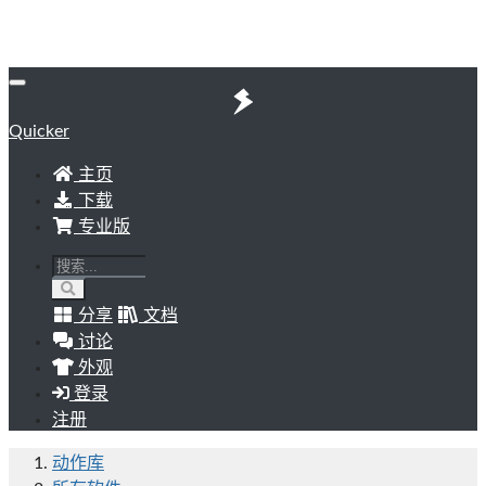
Quicker
主页
下载
专业版
分享
文档
讨论
外观
登录
注册
动作库