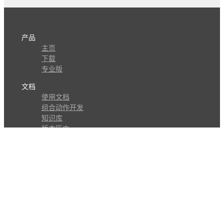
产品
主页
下载
专业版
文档
使用文档
组合动作开发
知识库
版本历史
瓜皮学堂
分享
动作库
子程序
外观
交流
问答讨论区