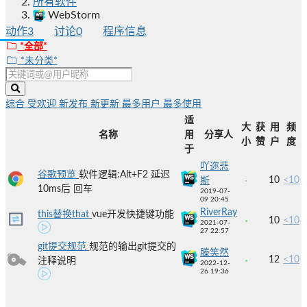
所有软件
WebStorm
动作
3
讨论
0
程序信息
*全部*
*未分类*
综合
受欢迎
新发布
新更新
最多用户
最多使用
适
大
获
用
频
名称
用
分享人
小
赞
户
度
于
吖迩悲
谷歌预览
软件逻辑:Alt+F2 延迟
10
<10
斯
10ms后 回车
2019-07-
09 20:45
RiverRay
this替换that
vue开发快捷键功能
10
<10
2021-07-
27 22:57
git提交规范
规范的输出git提交的
滕笑然
12
<10
注释说明
2022-12-
26 19:36