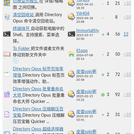
Y@404
切换显示模式
在 详情/缩略
1
21
<10
2025-04-22
图 之间切换。
18:35
Y@404
清空回收站
调用 Directory
8
<10
2025-04-18
Opus 命令清空回收站。
23:08
终端快开
自动获取电脑中的
ImmortalSty
4
56
13
Shell，支持搜索、菜单选
2025-03-17
22:00
择。
To Folder
把文件或者文件夹
li1qqq
2
50
<10
移动到新文件夹中
2026-07-08
20:16
Directory Opus 标签页效率
皮蛋solo粥
2
72
<10
增强
Directory Opus 标签页
2025-02-15
20:58
效率增强动作，助...
Directory Opus 批量重命名
皮蛋solo粥
3
92
<10
大师
Directory Opus 批量重
2025-02-15
14:22
命名大师 Quicker ...
Directory Opus 压缩解压百
皮蛋solo粥
2
31
<10
宝箱
Directory Opus 压缩解
2025-02-15
10:41
压百宝箱 Quicker ...
Directory Opus 超级选择器
皮蛋solo粥