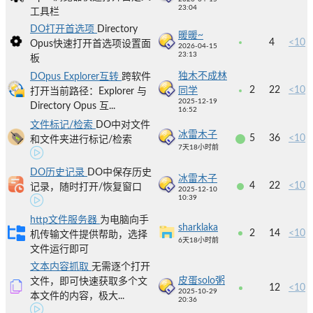
23:04
工具栏
DO打开首选项
Directory
暖暖~
4
<10
Opus快速打开首选项设置面
2026-04-15
23:13
板
独木不成林
DOpus Explorer互转
跨软件
2
22
<10
同学
打开当前路径：Explorer 与
2025-12-19
Directory Opus 互...
16:52
文件标记/检索
DO中对文件
冰雷木子
5
36
<10
和文件夹进行标记/检索
7天18小时前
DO历史记录
DO中保存历史
冰雷木子
4
22
<10
记录，随时打开/恢复窗口
2025-12-10
10:39
http文件服务器
为电脑向手
sharklaka
2
14
<10
机传输文件提供帮助，选择
6天18小时前
文件运行即可
文本内容抓取
无需逐个打开
皮蛋solo粥
文件，即可快速获取多个文
12
<10
2025-10-29
本文件的内容，极大...
20:36