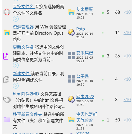
互换文件名
互换所选择的两
艾米屎蛋
5
68
<10
个文件的文件名
2025-10-24
10:21
资源管理器
用 Win 资源管理
Poto
11
<10
器打开当前 Directory Opus
2025-10-14
21:02
路径
更新文件名
将选中的文件创
艾米屎蛋
建副本，并将文件名中的时
3
36
<10
2025-12-05
间类信息更新为当前...
15:21
新建文件
读取当前目录，利
公子愚
4
<10
用AHK创建文件
2025-10-10
16:36
html附件2MD
文件夹路径
网虫2022
3
<10
（剪贴板）中的html文件相
2025-05-30
11:53
对路径生成MD附件路径写...
今天也是好
移至新建文件夹
将选中的所
1
50
<10
天气🍖🍖
有文件（夹）移至新建文件
2025-08-30
夹
21:31