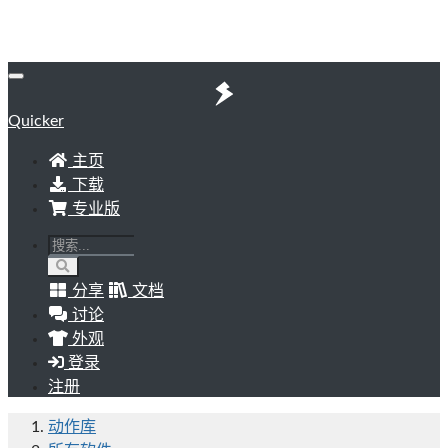
Quicker
主页
下载
专业版
分享
文档
讨论
外观
登录
注册
动作库