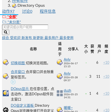
所有软件
Directory Opus
动作
97
讨论
0
程序信息
*全部*
*未分类*
综合
受欢迎
新发布
新更新
最多用户
最多使用
适
大
获
用
频
名称
用
分享人
小
赞
户
度
于
Anlv
6
<10
切换视图
切换浏览视图。
2026-06-17
15:15
合并窗口
合并窗口并去除重
Anlv
3
11
<10
复标签页。
2026-05-28
09:57
DOpus显示
在任意位置，点
duzh
1
4
<10
击动作，激活DOpus软件到
2026-05-25
14:51
主窗口
DO自定义面板
Directory
暖暖~
4
<10
Opus浏览器快速打开自定义
2026-04-15