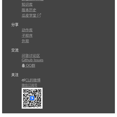
知识库
版本历史
瓜皮学堂
分享
动作库
子程序
外观
交流
问答讨论区
Github Issues
QQ群
关注
CL的微博
微信订阅号
条款