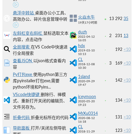
16:35
悬浮中转站
桌面办公小工具、
火焱水牛
13
292
35
高效办公、碎片信息管理中转
19天17小时前
duzh
左斜杠变右斜杠
鼠标选取文本
2
231
13
2022-04-12
内容，点击动作
16:05
hdx
全局搜索
在VS Code中快速进
192
<10
2019-03-10
行全局搜索
10:13
CL
查看JSON
以json格式查看内
3
169
<10
2018-12-08
容
10:30
Py打包exe
使用python第三方
1sland
142
<10
库pyinstaller打包exe,需要
2020-09-29
19:47
python环境和Pyins...
VScode快捷键
删除行、禅模
iceymoon
134
<10
式、重新打开关闭的编辑页、
2020-05-20
19:23
文件另存为。
MrXu0314
131
<10
折叠代码
折叠光标所在的代码
2020-08-12
16:18
CL
导航面板
打开/关闭左侧导航
123
<10
2018-11-29