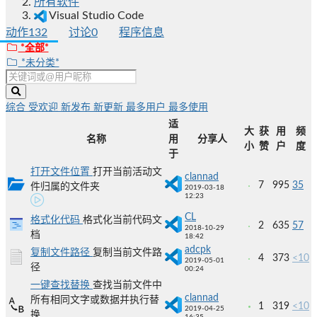
所有软件
Visual Studio Code
动作
132
讨论
0
程序信息
*全部*
*未分类*
综合
受欢迎
新发布
新更新
最多用户
最多使用
适
大
获
用
频
名称
用
分享人
小
赞
户
度
于
打开文件位置
打开当前活动文
clannad
7
995
35
件归属的文件夹
2019-03-18
12:23
CL
格式化代码
格式化当前代码文
2
635
57
2018-10-29
档
18:42
adcpk
复制文件路径
复制当前文件路
4
373
<10
2019-05-01
径
00:24
一键查找替换
查找当前文件中
clannad
所有相同文字或数据并执行替
1
319
<10
2019-04-25
换