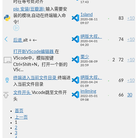
时在等号处对齐
17:43
pip 安装(豆瓣源)
输入需要安
1sland
装的模块,自动在终端输入命
83
<10
2020-08-11
令!
09:07
絕版大叔、
74
<10
后退
alt + ←
2020-04-01
04:20
打开新VScode编辑器
在
栗少
VScode中，模拟按键
2
72
<10
2020-08-09
Ctrl+Shift+N，打开一个新的
20:59
VSc...
絕版大叔、
终端进入当前文件目录
终端进
69
<10
2020-04-24
入当前文件目录
01:09
imliming
文件开头
Vscode跳至文件开
66
30
2022-05-01
头
09:08
首页
上一页
1
2
3