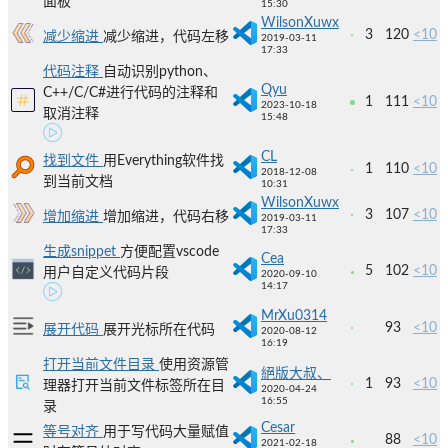
面板
15:30
WilsonXuwx
3
120
<10
减少缩进
减少缩进，代码左移
2019-03-11
17:33
代码注释
自动识别python、
Qyu
C++/C/C#进行代码的注释和
1
111
<10
2023-10-18
取消注释
15:48
CL
找到文件
用Everything软件找
1
110
<10
2018-12-08
到当前文档
10:31
WilsonXuwx
3
107
<10
增加缩进
增加缩进，代码右移
2019-03-11
17:33
生成snippet
方便配置vscode
Cea
5
102
<10
用户自定义代码片段
2020-09-10
14:17
MrXu0314
93
<10
展开代码
展开光标所在代码
2020-08-12
16:19
打开当前文件目录
使用资源管
絕版大叔、
1
93
<10
理器打开当前文件标签所在目
2020-04-24
16:55
录
Cesar
等号对齐
用于写代码大量赋值
88
<10
2021-02-18