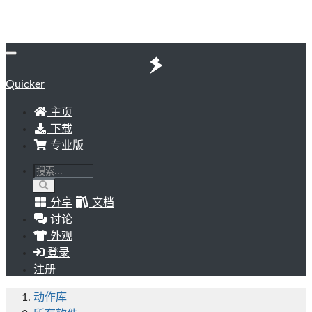
Quicker
主页
下载
专业版
分享
文档
讨论
外观
登录
注册
动作库