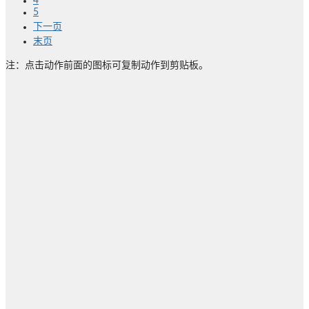
4
5
下一页
末页
注：点击动作前面的图标可复制动作到剪贴板。