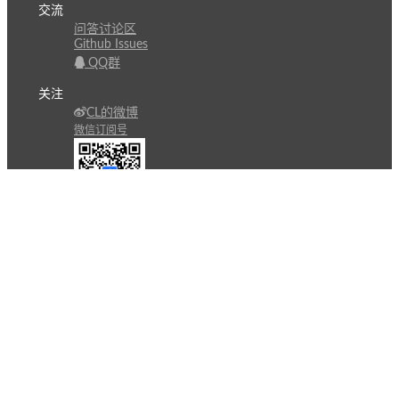
交流
问答讨论区
Github Issues
QQ群
关注
CL的微博
微信订阅号
条款
隐私政策
报告不良信息
Copyright © 北京立迩合讯科技有限公司
•
京ICP备
09022189号-8
•
京公网安备 11010502053266号
自动