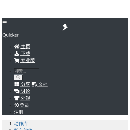
Quicker
主页
下载
专业版
分享
文档
讨论
外观
登录
注册
动作库