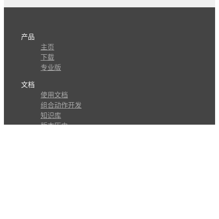
产品
主页
下载
专业版
文档
使用文档
组合动作开发
知识库
版本历史
瓜皮学堂
分享
动作库
子程序
外观
交流
问答讨论区