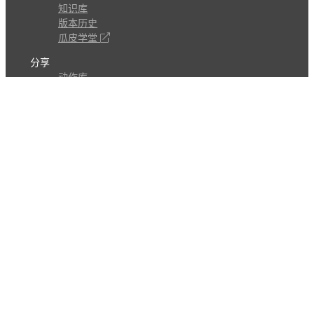
知识库
版本历史
瓜皮学堂
分享
动作库
子程序
外观
交流
问答讨论区
Github Issues
QQ群
关注
CL的微博
微信订阅号
条款