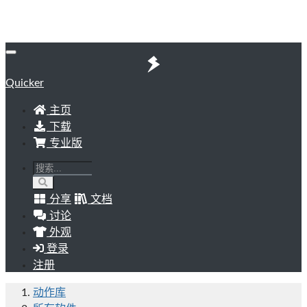
Quicker
主页
下载
专业版
分享
文档
讨论
外观
登录
注册
动作库