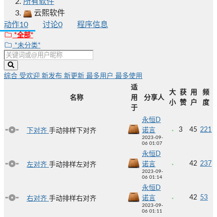
所有软件
云熙软件
动作
10
讨论
0
程序信息
*全部*
*未分类*
综合
受欢迎
新发布
新更新
最多用户
最多使用
适
大
获
用
频
名称
用
分享人
小
赞
户
度
于
永恒D
3
45
221
诺言
下对齐
手动排样下对齐
2023-09-
06 01:07
永恒D
42
237
诺言
左对齐
手动排样左对齐
2023-09-
06 01:14
永恒D
42
53
诺言
右对齐
手动排样右对齐
2023-09-
06 01:11