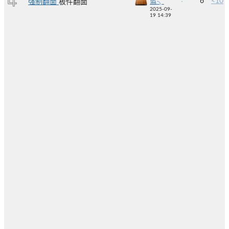
6
<10
蓝╮
强制翻面
板件翻面
2025-09-
19 14:39