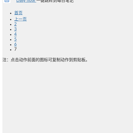
Daliy note
一键跳转到每日笔记
首页
上一页
2
3
4
5
6
7
注：点击动作前面的图标可复制动作到剪贴板。