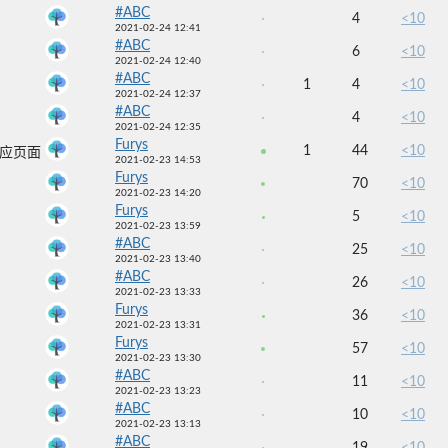
#ABC
4
<10
2021-02-24 12:41
#ABC
6
<10
2021-02-24 12:40
#ABC
1
4
<10
2021-02-24 12:37
#ABC
4
<10
2021-02-24 12:35
Furys
1
44
<10
对应页面
2021-02-23 14:53
Furys
70
<10
2021-02-23 14:20
Furys
5
<10
2021-02-23 13:59
#ABC
25
<10
2021-02-23 13:40
#ABC
26
<10
2021-02-23 13:33
Furys
36
<10
2021-02-23 13:31
Furys
57
<10
2021-02-23 13:30
#ABC
11
<10
2021-02-23 13:23
#ABC
10
<10
2021-02-23 13:13
#ABC