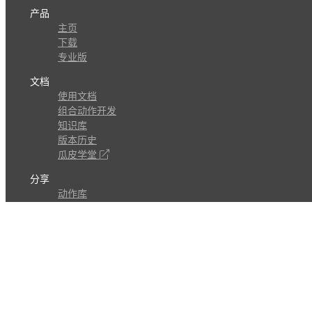
产品
主页
下载
专业版
文档
使用文档
组合动作开发
知识库
版本历史
瓜皮学堂
分享
动作库
子程序
外观
交流
问答讨论区
Github Issues
QQ群