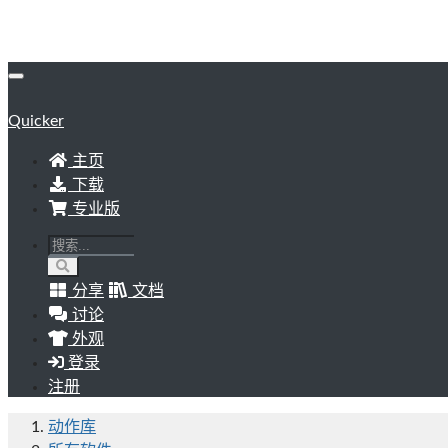
Quicker
主页
下载
专业版
分享
文档
讨论
外观
登录
注册
动作库