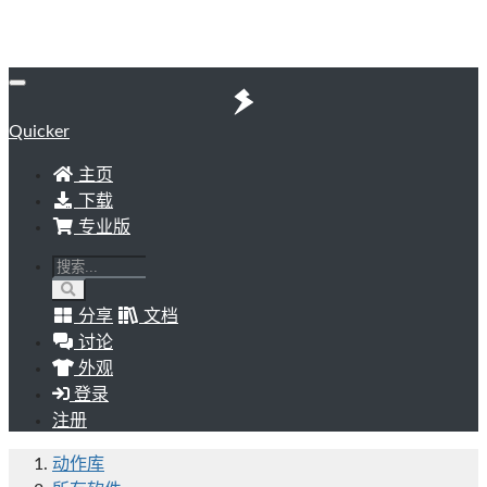
Quicker
主页
下载
专业版
分享
文档
讨论
外观
登录
注册
动作库