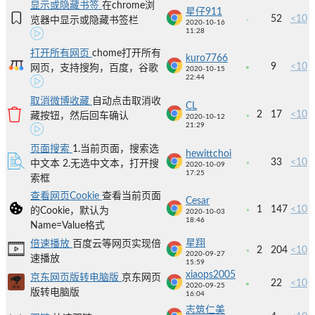
显示或隐藏书签
在chrome浏
星仔911
52
<10
览器中显示或隐藏书签栏
2020-10-16
11:28
打开所有网页
chome打开所有
kuro7766
9
<10
网页，支持搜狗，百度，谷歌
2020-10-15
22:44
取消微博收藏
自动点击取消收
CL
2
17
<10
藏按钮，然后回车确认
2020-10-12
21:29
页面搜索
1.当前页面，搜索选
hewittchoi
33
<10
中文本 2.无选中文本，打开搜
2020-10-09
17:25
索框
查看网页Cookie
查看当前页面
Cesar
1
147
<10
的Cookie，默认为
2020-10-03
18:46
Name=Value格式
星翔
倍速播放
百度云等网页实现倍
2
204
<10
2020-09-27
速播放
15:59
xiaops2005
京东网页版转电脑版
京东网页
22
<10
2020-09-25
版转电脑版
16:04
志筑仁美