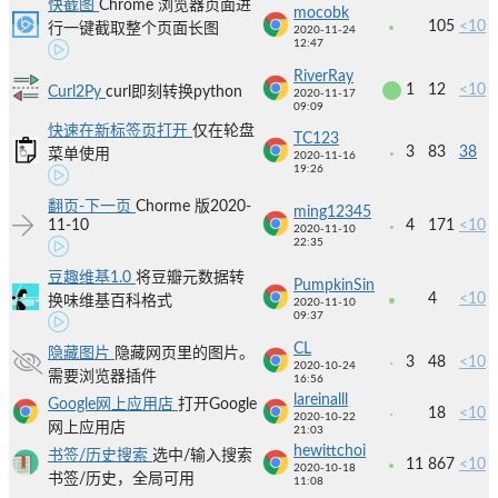
快截图
Chrome 浏览器页面进
mocobk
105
<10
行一键截取整个页面长图
2020-11-24
12:47
RiverRay
1
12
<10
Curl2Py
curl即刻转换python
2020-11-17
09:09
快速在新标签页打开
仅在轮盘
TC123
3
83
38
菜单使用
2020-11-16
19:26
翻页-下一页
Chorme 版2020-
ming12345
11-10
4
171
<10
2020-11-10
22:35
豆趣维基1.0
将豆瓣元数据转
PumpkinSin
4
<10
换味维基百科格式
2020-11-10
09:37
CL
隐藏图片
隐藏网页里的图片。
3
48
<10
2020-10-24
需要浏览器插件
16:56
lareinalll
Google网上应用店
打开Google
18
<10
2020-10-22
网上应用店
21:03
hewittchoi
书签/历史搜索
选中/输入搜索
11
867
<10
2020-10-18
书签/历史，全局可用
11:08