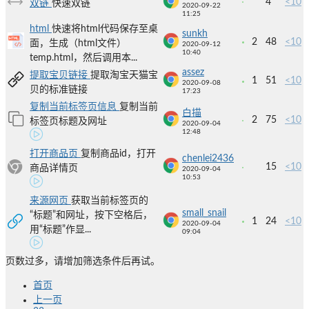
4
<10
双链
快速双链
2020-09-22
11:25
html
快速将html代码保存至桌
sunkh
2
48
<10
面，生成（html文件）
2020-09-12
10:40
temp.html，然后调用本...
assez
提取宝贝链接
提取淘宝天猫宝
1
51
<10
2020-09-08
贝的标准链接
17:23
复制当前标签页信息
复制当前
白描
2
75
<10
标签页标题及网址
2020-09-04
12:48
打开商品页
复制商品id，打开
chenlei2436
15
<10
商品详情页
2020-09-04
10:53
来源网页
获取当前标签页的
small_snail
“标题”和网址，按下空格后，
1
24
<10
2020-09-04
用“标题”作显...
09:04
页数过多，请增加筛选条件后再试。
首页
上一页