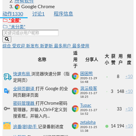
所有软件
Google Chrome
动作
1330
讨论
1
程序信息
*全部*
*未分类*
综合
受欢迎
新发布
新更新
最多用户
最多使用
适
大
获
用
频
名称
用
分享人
小
赞
户
度
于
困困熊
快速布局
浏览器快速分屏（指
8
<10
2020-11-29
定网页）
16:48
沨沄极客
全网页翻译
打开 Google 的全
3
148
<10
2020-11-27
网页翻译页面
18:25
密码管理器
打开Chrome密码
Tupac
33
<10
管理器，并输入Ctrl+F定义到
2020-11-27
16:52
搜索框，并输入内...
zetalpha
14
194
<10
追番(剧)助手
记录番剧进度
2020-11-25
11:38