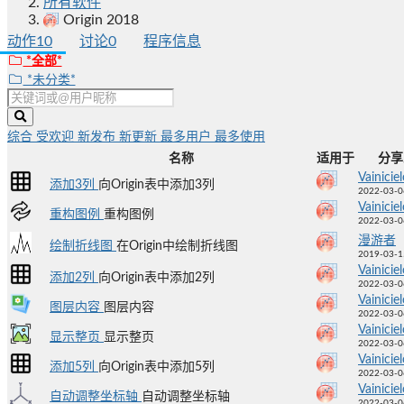
所有软件
Origin 2018
动作
10
讨论
0
程序信息
*全部*
*未分类*
综合
受欢迎
新发布
新更新
最多用户
最多使用
名称
适用于
分享
Vainicie
添加3列
向Origin表中添加3列
2022-03-0
Vainicie
重构图例
重构图例
2022-03-0
漫游者
绘制折线图
在Origin中绘制折线图
2019-03-1
Vainicie
添加2列
向Origin表中添加2列
2022-03-0
Vainicie
图层内容
图层内容
2022-03-0
Vainicie
显示整页
显示整页
2022-03-0
Vainicie
添加5列
向Origin表中添加5列
2022-03-0
Vainicie
自动调整坐标轴
自动调整坐标轴
2022-03-0