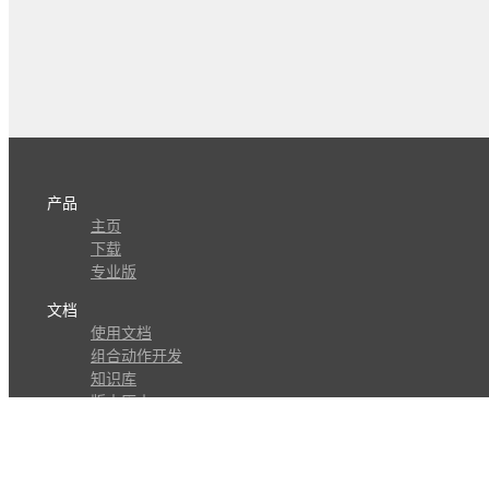
产品
主页
下载
专业版
文档
使用文档
组合动作开发
知识库
版本历史
瓜皮学堂
分享
动作库