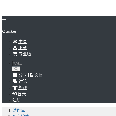
Quicker
主页
下载
专业版
分享
文档
讨论
外观
登录
注册
动作库