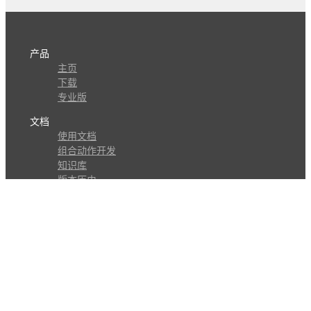
产品
主页
下载
专业版
文档
使用文档
组合动作开发
知识库
版本历史
瓜皮学堂
分享
动作库
子程序
外观
交流
问答讨论区