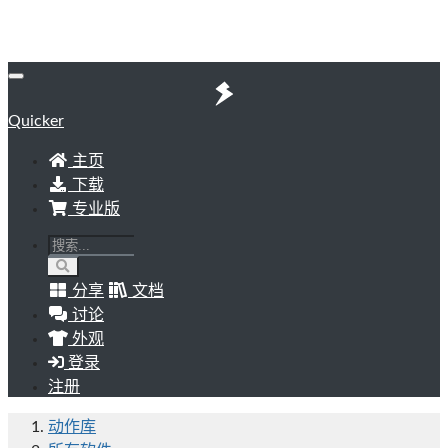
Quicker
主页
下载
专业版
分享
文档
讨论
外观
登录
注册
动作库