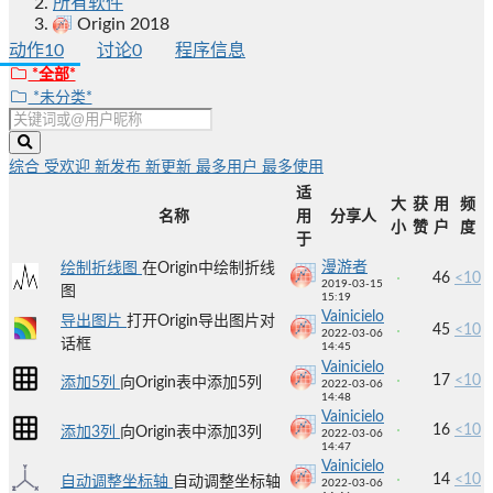
所有软件
Origin 2018
动作
10
讨论
0
程序信息
*全部*
*未分类*
综合
受欢迎
新发布
新更新
最多用户
最多使用
适
大
获
用
频
名称
用
分享人
小
赞
户
度
于
漫游者
绘制折线图
在Origin中绘制折线
46
<10
2019-03-15
图
15:19
Vainicielo
导出图片
打开Origin导出图片对
45
<10
2022-03-06
话框
14:45
Vainicielo
17
<10
添加5列
向Origin表中添加5列
2022-03-06
14:48
Vainicielo
16
<10
添加3列
向Origin表中添加3列
2022-03-06
14:47
Vainicielo
14
<10
自动调整坐标轴
自动调整坐标轴
2022-03-06