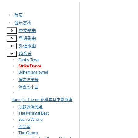
•
首页
•
音乐赏析
中文歌曲
粤语歌曲
外语歌曲
纯音乐
•
Funky Town
•
Strike Dance
•
Bohemianslowed
•
睡前汽笛舞
•
滑雪の小曲
•
Yumeji's Theme 花样年华电影原声
•
沙鸥遇海滩难
•
The Minimal Beat
•
Such a Whore
•
面会菜
•
The Grotto