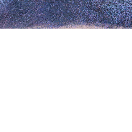
SOAP
中文
粤语
外语
纯音乐
其它
SOAP
歌曲类型：欧美
歌手：Melanie Martinez
创作：Melanie Martinez
发行日期：2015-7-10
歌词：
展开查看
Think I just remembered something
觉得自己又想起了一些事情