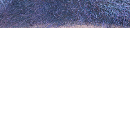
Sunshine Girl
中文
粤语
外语
纯音乐
其它
Sunshine Girl
歌曲类型：J-Pop
歌手：Rod Stewart
词曲：Yuka、Msaki
所属专辑：15 Doors、Spark、Ice Candy
歌词：
展开查看
キラキラ 阳差しを浴びて
Make up, and dressed, Are you ready to go?