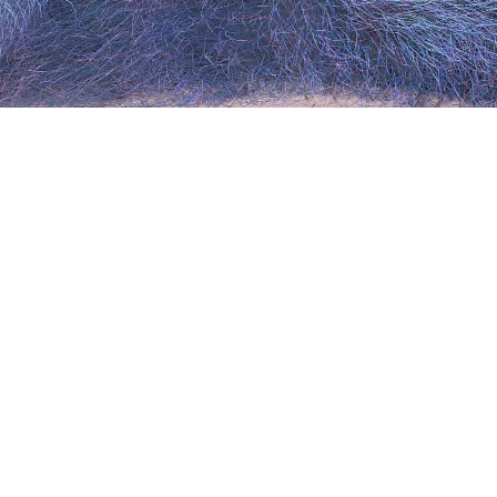
HIP
中文
粤语
外语
纯音乐
其它
HIP
歌曲类型：外语
演唱：MAMAMOO （마마무）
专辑：제29회 하이원 서울가요대상
发行日期：2020-01-30
歌词：
展开查看
HIP - MAMAMOO (마마무)
词：김도훈(RBW)/박우상(RBW)/화사