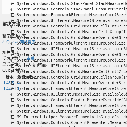
   在 System.Windows.Controls.StackPanel.StackMeasureHe
   在 System.Windows.Controls.StackPanel.MeasureOverride
   在 System.Windows.FrameworkElement.MeasureCore(Size a
   在 System.Windows.UIElement.Measure(Size availableSiz
解决方法
   在 System.Windows.Controls.Grid.MeasureCell(Int32 cel
   在 System.Windows.Controls.Grid.MeasureCellsGroup(In
暂无解决方案。
   在 System.Windows.Controls.Grid.MeasureOverride(Size 
在Quicker网站搜索...
   在 System.Windows.FrameworkElement.MeasureCore(Size a
   在 System.Windows.UIElement.Measure(Size availableSiz
相关信息
   在 System.Windows.Controls.Grid.MeasureOverride(Size 
反馈次数：
5
查看
   在 System.Windows.FrameworkElement.MeasureCore(Size a
最后反馈：
12天4小时前
   在 System.Windows.UIElement.Measure(Size availableSiz
Quicker版本
   在 System.Windows.Controls.Grid.MeasureCell(Int32 cel
   在 System.Windows.Controls.Grid.MeasureCellsGroup(In
版本
反馈次数
   在 System.Windows.Controls.Grid.MeasureOverride(Size 
1.45.5
4
   在 System.Windows.FrameworkElement.MeasureCore(Size a
1.44.11
1
   在 System.Windows.UIElement.Measure(Size availableSiz
   在 System.Windows.Controls.Border.MeasureOverride(Siz
   在 System.Windows.FrameworkElement.MeasureCore(Size a
   在 System.Windows.UIElement.Measure(Size availableSiz
   在 MS.Internal.Helper.MeasureElementWithSingleChild(U
   在 System.Windows.Controls.ContentPresenter.MeasureOv