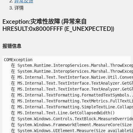
异常反馈
详情
Exception:灾难性故障 (异常来自
HRESULT:0x8000FFFF (E_UNEXPECTED))
报错信息
COMException

   在 System.Runtime.InteropServices.Marshal.ThrowExcept
   在 System.Runtime.InteropServices.Marshal.ThrowExcept
   在 MS.Internal.Text.TextInterface.Native.Util.Convert
   在 MS.Internal.Text.TextInterface.TextAnalyzer.GetGl
   在 MS.Internal.Text.TextInterface.TextAnalyzer.GetGl
   在 MS.Internal.TextFormatting.FormattedTextSymbols..
   在 MS.Internal.TextFormatting.TextMetrics.FullTextLi
   在 MS.Internal.TextFormatting.SimpleTextLine.Collapse
   在 MS.Internal.Text.Line.GetCollapsedWidth()

   在 System.Windows.Controls.TextBlock.MeasureOverride(
   在 System.Windows.FrameworkElement.MeasureCore(Size a
   在 System.Windows.UIElement.Measure(Size availableSiz