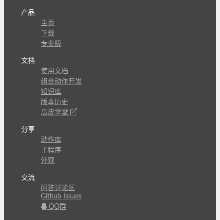
产品
主页
下载
专业版
文档
使用文档
组合动作开发
知识库
版本历史
瓜皮学堂
分享
动作库
子程序
外观
交流
问答讨论区
Github Issues
QQ群