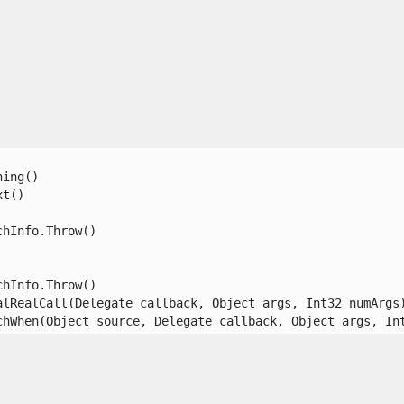
ng()

()

Info.Throw()

Info.Throw()

lRealCall(Delegate callback, Object args, Int32 numArgs)
hWhen(Object source, Delegate callback, Object args, In