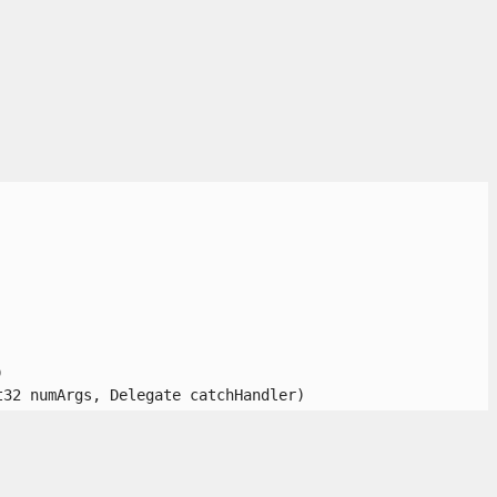


t32 numArgs, Delegate catchHandler) 