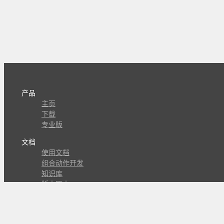
产品
主页
下载
专业版
文档
使用文档
组合动作开发
知识库
版本历史
瓜皮学堂
分享
动作库