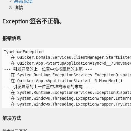
异常反馈
详情
Exception:签名不正确。
报错信息
TypeLoadException

   在 Quicker.Domain.Services.ClientManager.StartListeni
   在 Quicker.App.<StartupApplicationAsync>d__7.MoveNext
--- 引发异常的上一位置中堆栈跟踪的末尾 ---

   在 System.Runtime.ExceptionServices.ExceptionDispatch
   在 Quicker.App.<ApplicationStart>d__5.MoveNext()

--- 引发异常的上一位置中堆栈跟踪的末尾 ---

   在 System.Runtime.ExceptionServices.ExceptionDispatch
   在 System.Windows.Threading.ExceptionWrapper.Interna
   在 System.Windows.Threading.ExceptionWrapper.TryCatc
解决方法