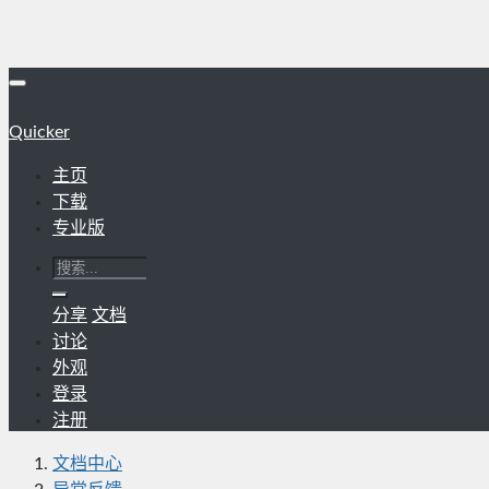
Quicker
主页
下载
专业版
分享
文档
讨论
外观
登录
注册
文档中心