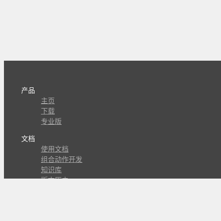
产品
主页
下载
专业版
文档
使用文档
组合动作开发
知识库
版本历史
瓜皮学堂
分享
动作库